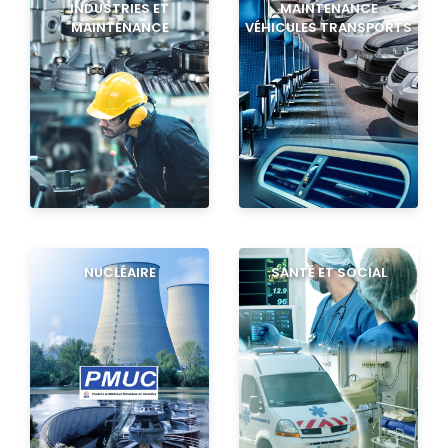
INDUSTRIES ET
MAINTENANCE
MAINTENANCE
VÉHICULES TRANSPORTS
NUCLÉAIRE
SANTÉ ET SOCIAL