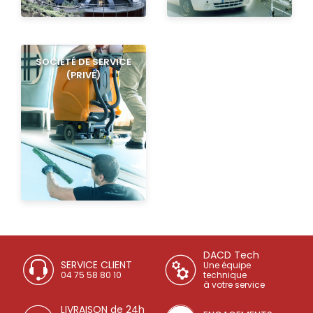
SOCIÉTÉ DE SERVICE
(PRIVÉ)
DACD Tech
SERVICE CLIENT
Une équipe
04 75 58 80 10
technique
à votre service
LIVRAISON de 24h