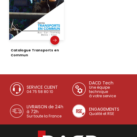
Catalogue Transports en
Commun
DACD Tech
SERVICE CLIENT
Une équipe
04 75 58 80 10
technique
à votre service
LIVRAISON de 24h
ENGAGEMENTS
à 72h
Qualité et RSE
Sur toute la France