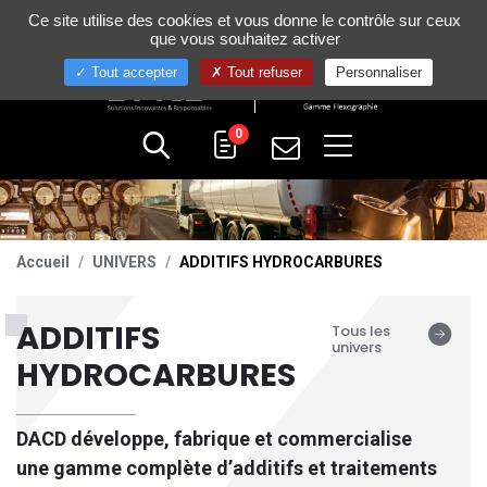
Gestion de vos préférences sur les cookies
Ce site utilise des cookies et vous donne le contrôle sur ceux
+33 (0)4 75 58 80 10
que vous souhaitez activer
Tout accepter
Tout refuser
Personnaliser
0
Accueil
UNIVERS
ADDITIFS HYDROCARBURES
ADDITIFS
Tous les
univers
HYDROCARBURES
DACD
développe, fabrique et commercialise
une gamme complète d’additifs et traitements