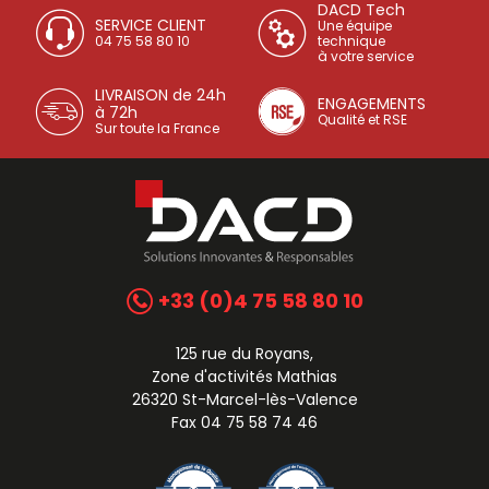
DACD Tech
SERVICE CLIENT
Une équipe
04 75 58 80 10
technique
à votre service
LIVRAISON de 24h
ENGAGEMENTS
à 72h
Qualité et RSE
Sur toute la France
+33 (0)4 75 58 80 10
125 rue du Royans,
Zone d'activités Mathias
26320 St-Marcel-lès-Valence
Fax 04 75 58 74 46