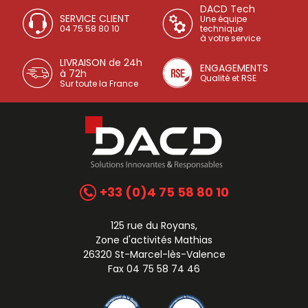
DACD Tech
SERVICE CLIENT
Une équipe
04 75 58 80 10
technique
à votre service
LIVRAISON de 24h
ENGAGEMENTS
à 72h
Qualité et RSE
Sur toute la France
+33 (0)4 75 58 80 10
125 rue du Royans,
Zone d'activités Mathias
26320 St-Marcel-lès-Valence
Fax 04 75 58 74 46