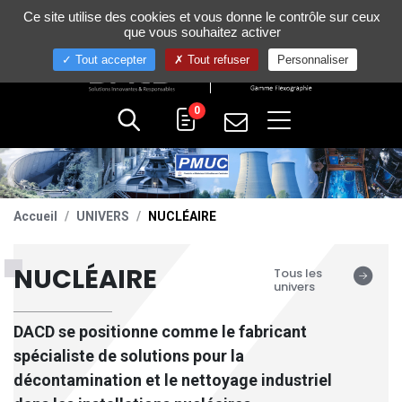
Gestion de vos préférences sur les cookies
Ce site utilise des cookies et vous donne le contrôle sur ceux
+33 (0)4 75 58 80 10
que vous souhaitez activer
Tout accepter
Tout refuser
Personnaliser
0
Accueil
UNIVERS
NUCLÉAIRE
NUCLÉAIRE
Tous les
univers
DACD
se positionne comme le fabricant
spécialiste de solutions pour la
décontamination et le nettoyage industriel