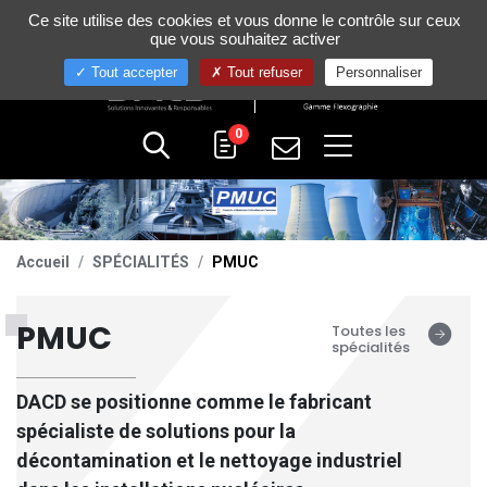
Gestion de vos préférences sur les cookies
Ce site utilise des cookies et vous donne le contrôle sur ceux
+33 (0)4 75 58 80 10
que vous souhaitez activer
Tout accepter
Tout refuser
Personnaliser
0
Accueil
SPÉCIALITÉS
PMUC
PMUC
Toutes les
spécialités
DACD
se positionne comme le fabricant
spécialiste de solutions pour la
décontamination et le nettoyage industriel