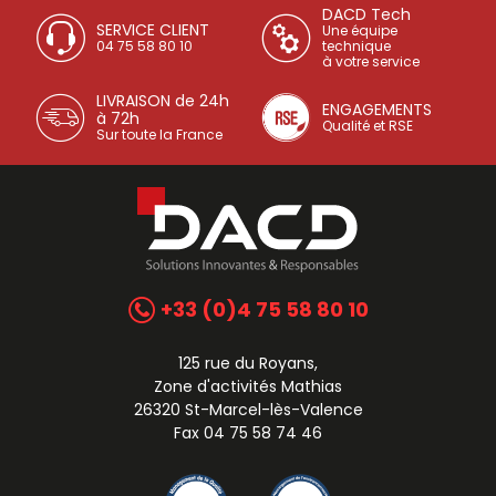
DACD Tech
SERVICE CLIENT
Une équipe
04 75 58 80 10
technique
à votre service
LIVRAISON de 24h
ENGAGEMENTS
à 72h
Qualité et RSE
Sur toute la France
+33 (0)4 75 58 80 10
125 rue du Royans,
Zone d'activités Mathias
26320 St-Marcel-lès-Valence
Fax 04 75 58 74 46