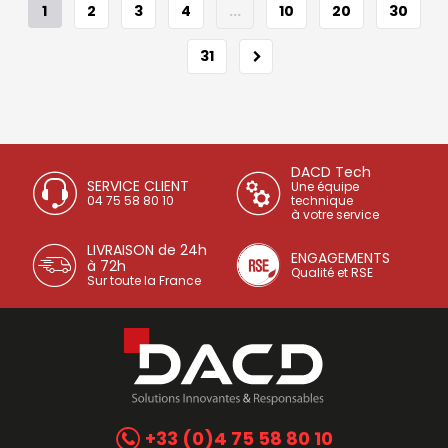
1
2
3
4
...
10
20
30
31
DACD Tech
SERVICE CLIENT
Une équipe
04 75 58 80 10
technique
à votre service
LIVRAISON de 24h
ENGAGEMENTS
à 72h
Qualité et RSE
Sur toute la France
+33 (0)4 75 58 80 10