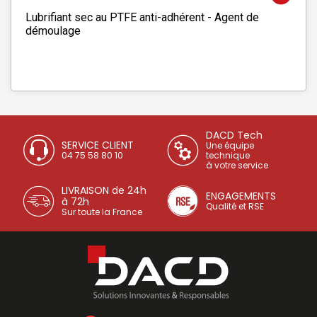
Lubrifiant sec au PTFE anti-adhérent - Agent de
démoulage
DACD Tech
SERVICE CLIENT
Une équipe
04 75 58 80 10
technique
à votre service
LIVRAISON de 24h
ENGAGEMENTS
à 72h
Qualité et RSE
Sur toute la France