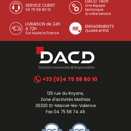
DACD Tech
SERVICE CLIENT
Une équipe
04 75 58 80 10
technique
à votre service
LIVRAISON de 24h
ENGAGEMENTS
à 72h
Qualité et RSE
Sur toute la France
+33 (0)4 75 58 80 10
125 rue du Royans,
Zone d'activités Mathias
26320 St-Marcel-lès-Valence
Fax 04 75 58 74 46