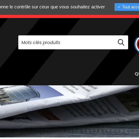
donne le contrôle sur ceux que vous souhaitez activer
Tout acce
+33 (0)4 75 58 8
PAS À NOUS CONTACTER AU
Q