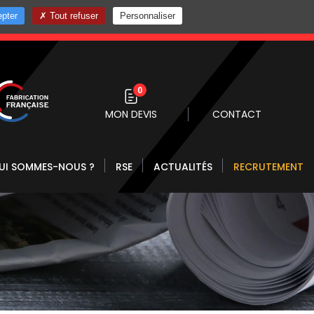
pter
Tout refuser
Personnaliser
0 10
0
MON DEVIS
CONTACT
UI SOMMES-NOUS ?
RSE
ACTUALITÉS
RECRUTEMENT