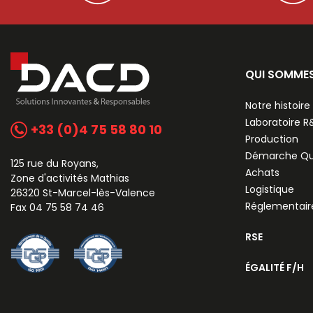
QUI SOMME
Notre histoire
Laboratoire 
+33 (0)4 75 58 80 10
Production
Démarche Qu
125 rue du Royans,
Achats
Zone d'activités Mathias
Logistique
26320 St-Marcel-lès-Valence
Réglementair
Fax 04 75 58 74 46
RSE
ÉGALITÉ F/H