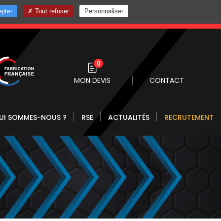
pter
Tout refuser
Personnaliser
0 10
0
MON DEVIS
CONTACT
UI SOMMES-NOUS ?
RSE
ACTUALITÉS
RECRUTEMENT