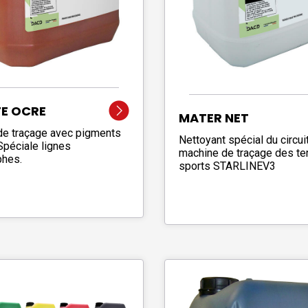
TE OCRE
MATER NET
de traçage avec pigments
Nettoyant spécial du circuit
Spéciale lignes
machine de traçage des te
phes.
sports STARLINEV3