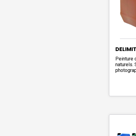
DELIMI
Peinture 
naturels. 
photogra