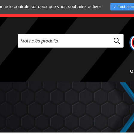
donne le contrôle sur ceux que vous souhaitez activer
Tout acce
+33 (0)4 75 58 8
PAS À NOUS CONTACTER AU
Q