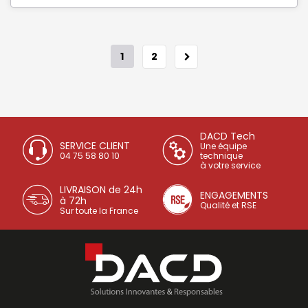
1
2
DACD Tech
SERVICE CLIENT
Une équipe
04 75 58 80 10
technique
à votre service
LIVRAISON de 24h
ENGAGEMENTS
à 72h
Qualité et RSE
Sur toute la France