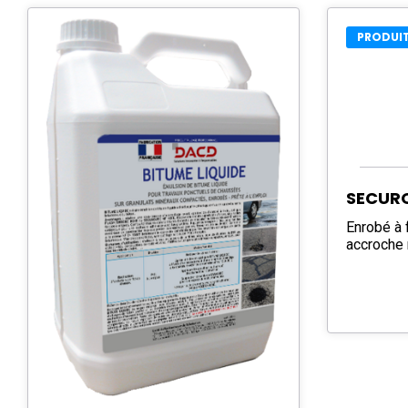
PRODUIT
SECURO
Enrobé à 
accroche 