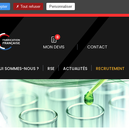
pter
Tout refuser
Personnaliser
0 10
0
MON DEVIS
CONTACT
UI SOMMES-NOUS ?
RSE
ACTUALITÉS
RECRUTEMENT