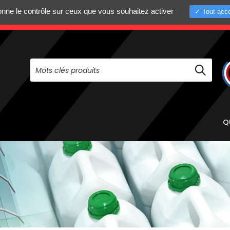
donne le contrôle sur ceux que vous souhaitez activer
Tout acce
+33 (0)4 75 58 8
PAS À NOUS CONTACTER AU
Q