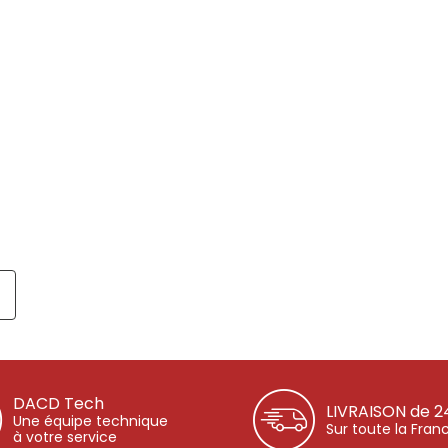
DACD Tech
LIVRAISON de 2
Une équipe technique
Sur toute la Fran
à votre service