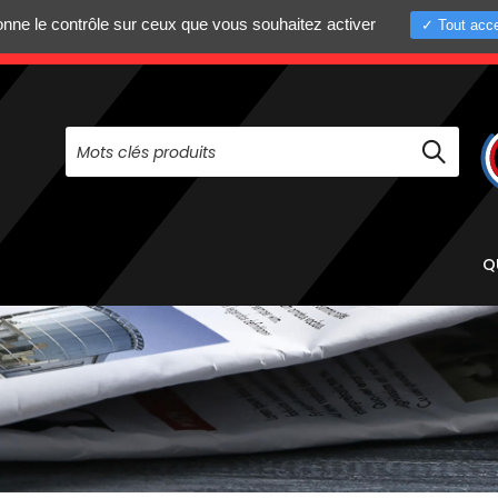
donne le contrôle sur ceux que vous souhaitez activer
Tout acce
+33 (0)4 75 58 8
PAS À NOUS CONTACTER AU
Q