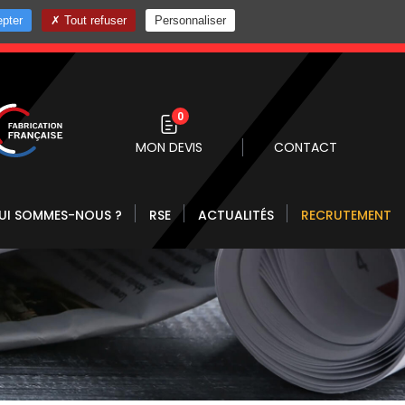
pter
Tout refuser
Personnaliser
0 10
0
MON DEVIS
CONTACT
UI SOMMES-NOUS ?
RSE
ACTUALITÉS
RECRUTEMENT