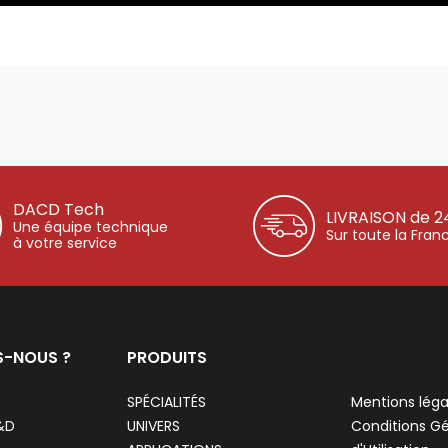
DACD Tech
LIVRAISON de 2
Une équipe technique
Sur toute la Fran
à votre service
S-NOUS ?
PRODUITS
SPÉCIALITÉS
Mentions léga
R&D
UNIVERS
Conditions G