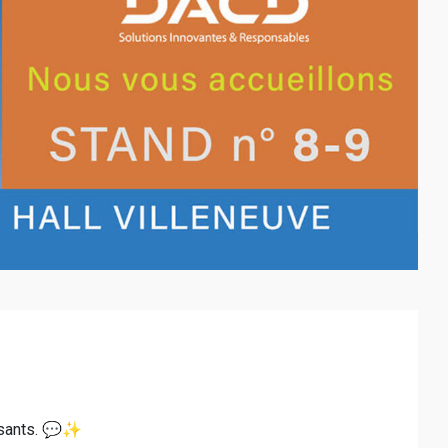
posants. 💬✨