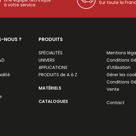
Sur toute la Fran
à votre service
S-NOUS ?
PRODUITS
SPÉCIALITÉS
Mentions léga
R&D
UNIVERS
Conditions G
APPLICATIONS
d'Utilisation
alité
PRODUITS de A à Z
Gérer les coo
Conditions G
MATÉRIELS
Vente
e
CATALOGUES
Contact