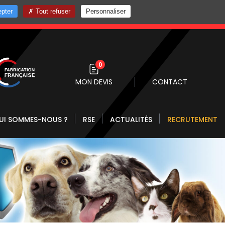
pter
Tout refuser
Personnaliser
0 10
0
MON DEVIS
CONTACT
UI SOMMES-NOUS ?
RSE
ACTUALITÉS
RECRUTEMENT