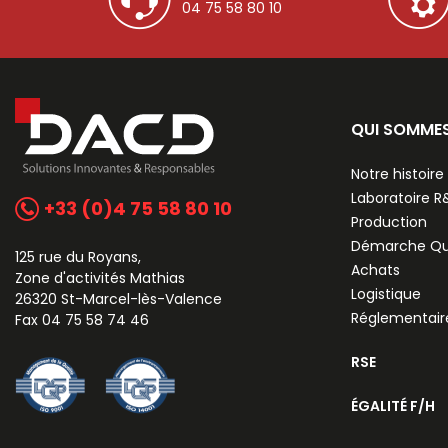
04 75 58 80 10
QUI SOMME
Notre histoire
Laboratoire 
+33 (0)4 75 58 80 10
Production
Démarche Qu
125 rue du Royans,
Achats
Zone d'activités Mathias
Logistique
26320 St-Marcel-lès-Valence
Réglementair
Fax 04 75 58 74 46
RSE
ÉGALITÉ F/H