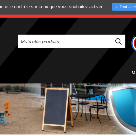
donne le contrôle sur ceux que vous souhaitez activer
Tout acce
+33 (0)4 75 58 8
PAS À NOUS CONTACTER AU
Q