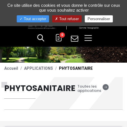
Gestion de vos préférences sur les cookies
Ce site utilise des cookies et vous donne le contrôle sur ceux
+33 (0)4 75 58 80 10
que vous souhaitez activer
Tout accepter
Tout refuser
Personnaliser
0
Accueil
APPLICATIONS
PHYTOSANITAIRE
PHYTOSANITAIRE
Toutes les
applications