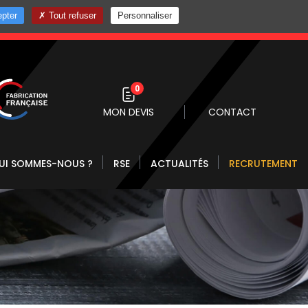
pter
Tout refuser
Personnaliser
0 10
0
MON DEVIS
CONTACT
UI SOMMES-NOUS ?
RSE
ACTUALITÉS
RECRUTEMENT