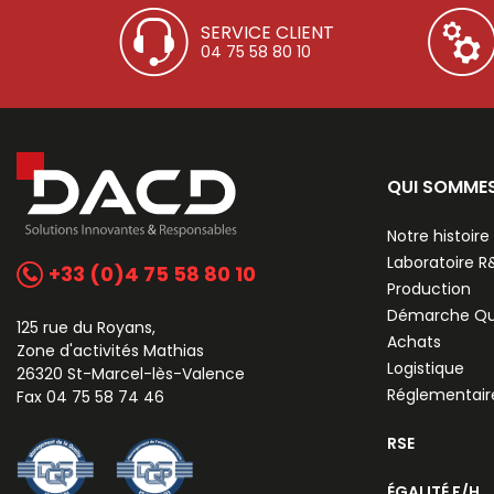
SERVICE CLIENT
04 75 58 80 10
QUI SOMME
Notre histoire
Laboratoire 
+33 (0)4 75 58 80 10
Production
Démarche Qu
125 rue du Royans,
Achats
Zone d'activités Mathias
Logistique
26320 St-Marcel-lès-Valence
Réglementair
Fax 04 75 58 74 46
RSE
ÉGALITÉ F/H