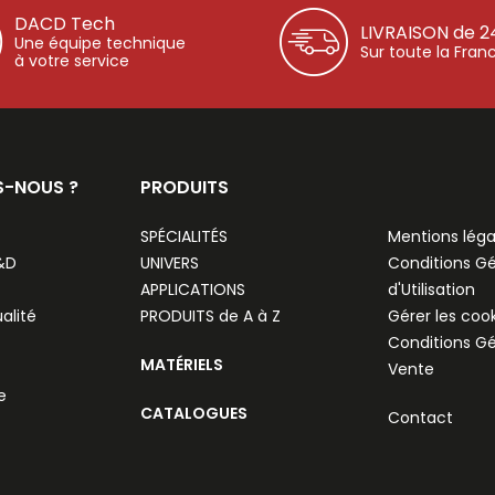
DACD Tech
LIVRAISON de 2
Une équipe technique
Sur toute la Fran
à votre service
S-NOUS ?
PRODUITS
SPÉCIALITÉS
Mentions léga
R&D
UNIVERS
Conditions G
APPLICATIONS
d'Utilisation
alité
PRODUITS de A à Z
Gérer les coo
Conditions G
MATÉRIELS
Vente
e
CATALOGUES
Contact