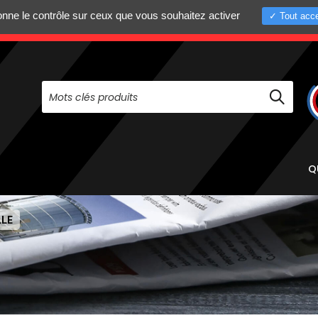
donne le contrôle sur ceux que vous souhaitez activer
Tout acce
+33 (0)4 75 58 8
PAS À NOUS CONTACTER AU
Q
LLE