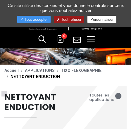
Gestion de vos préférences sur les cookies
Ce site utilise des cookies et vous donne le contrôle sur ceux
+33 (0)4 75 58 80 10
que vous souhaitez activer
Tout accepter
Tout refuser
Personnaliser
0
Accueil
APPLICATIONS
TIXO FLEXOGRAPHIE
NETTOYANT ENDUCTION
NETTOYANT
Toutes les
applications
ENDUCTION