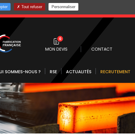
pter
Tout refuser
Personnaliser
0 10
0
MON DEVIS
CONTACT
UI SOMMES-NOUS ?
RSE
ACTUALITÉS
RECRUTEMENT