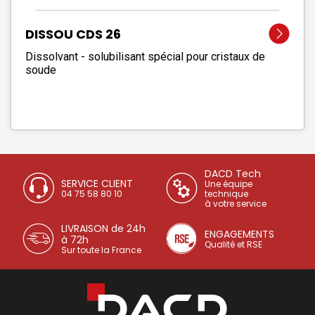
DISSOU CDS 26
Dissolvant - solubilisant spécial pour cristaux de
soude
DACD Tech
SERVICE CLIENT
Une équipe
04 75 58 80 10
technique
à votre service
LIVRAISON de 24h
ENGAGEMENTS
à 72h
Qualité et RSE
Sur toute la France