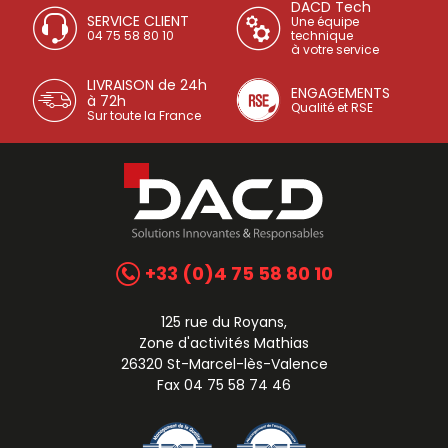
DACD Tech
SERVICE CLIENT
Une équipe
04 75 58 80 10
technique
à votre service
LIVRAISON de 24h
ENGAGEMENTS
à 72h
Qualité et RSE
Sur toute la France
+33 (0)4 75 58 80 10
125 rue du Royans,
Zone d'activités Mathias
26320 St-Marcel-lès-Valence
Fax 04 75 58 74 46