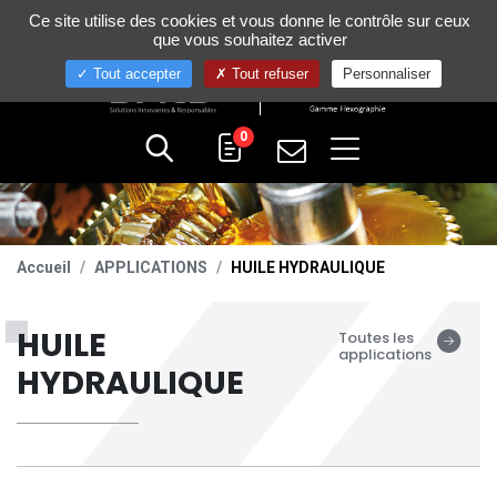
Gestion de vos préférences sur les cookies
Ce site utilise des cookies et vous donne le contrôle sur ceux
+33 (0)4 75 58 80 10
que vous souhaitez activer
Tout accepter
Tout refuser
Personnaliser
0
Accueil
APPLICATIONS
HUILE HYDRAULIQUE
HUILE
Toutes les
applications
HYDRAULIQUE