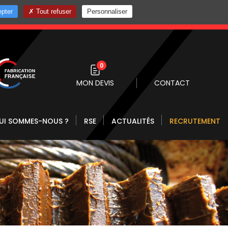
pter
Tout refuser
Personnaliser
0 10
0
MON DEVIS
CONTACT
UI SOMMES-NOUS ?
RSE
ACTUALITÉS
RECRUTEMENT