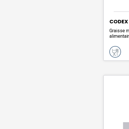
CODEX
Graisse m
alimentai