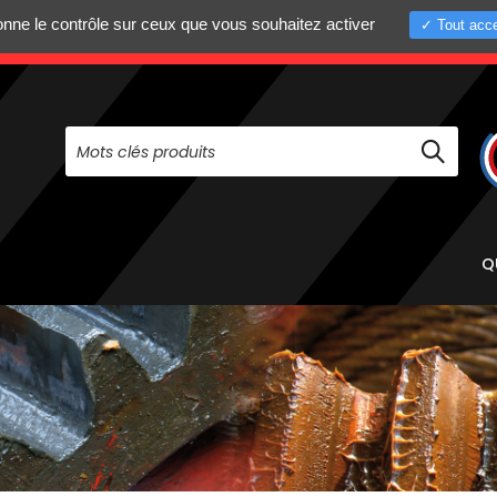
donne le contrôle sur ceux que vous souhaitez activer
Tout acce
+33 (0)4 75 58 8
PAS À NOUS CONTACTER AU
Q