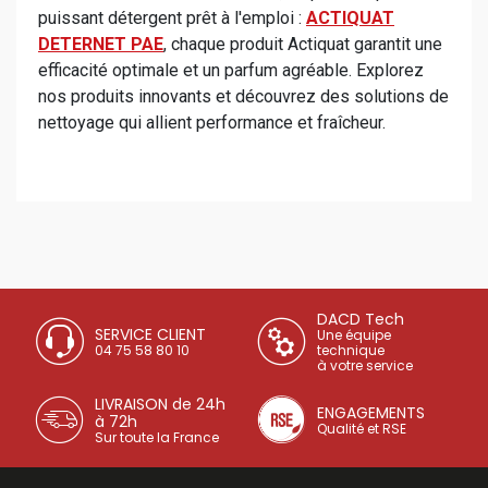
puissant détergent prêt à l'emploi :
ACTIQUAT
DETERNET PAE
, chaque produit Actiquat garantit une
efficacité optimale et un parfum agréable. Explorez
nos produits innovants et découvrez des solutions de
nettoyage qui allient performance et fraîcheur.
DACD Tech
SERVICE CLIENT
Une équipe
04 75 58 80 10
technique
à votre service
LIVRAISON de 24h
ENGAGEMENTS
à 72h
Qualité et RSE
Sur toute la France