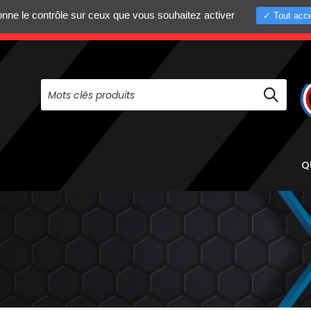
donne le contrôle sur ceux que vous souhaitez activer
Tout acce
+33 (0)4 75 58 8
PAS À NOUS CONTACTER AU
Q