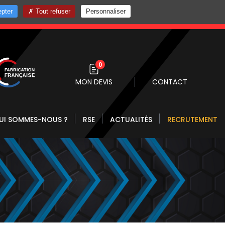
pter
Tout refuser
Personnaliser
0 10
0
MON DEVIS
CONTACT
UI SOMMES-NOUS ?
RSE
ACTUALITÉS
RECRUTEMENT