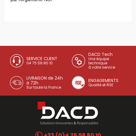
DACD Tech
SERVICE CLIENT
Une équipe
04 75 58 80 10
technique
à votre service
LIVRAISON de 24h
ENGAGEMENTS
à 72h
Qualité et RSE
Sur toute la France
+33 (0)4 75 58 80 10