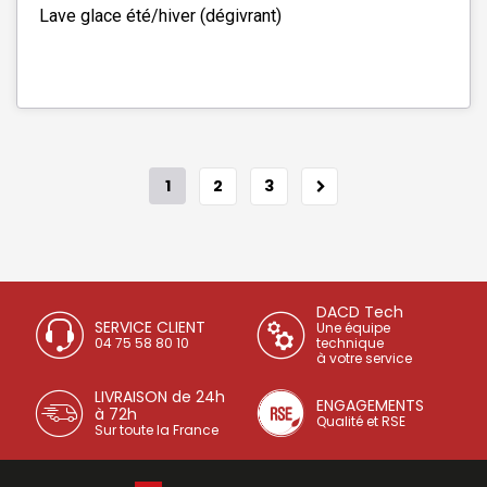
Lave glace été/hiver (dégivrant)
1
2
3
DACD Tech
SERVICE CLIENT
Une équipe
04 75 58 80 10
technique
à votre service
LIVRAISON de 24h
ENGAGEMENTS
à 72h
Qualité et RSE
Sur toute la France