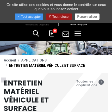
Gestion de vos préférences sur les cookies
Ce site utilise des cookies et vous donne le contrôle sur ceux
+33 (0)4 75 58 80 10
que vous souhaitez activer
Tout accepter
Tout refuser
Personnaliser
0
Accueil
APPLICATIONS
ENTRETIEN MATÉRIEL VÉHICULE ET SURFACE
ENTRETIEN
Toutes les
applications
MATÉRIEL
VÉHICULE ET
SURFACE