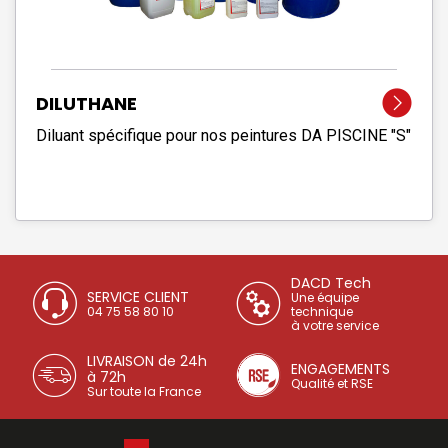
DILUTHANE
Diluant spécifique pour nos peintures DA PISCINE "S"
DACD Tech
SERVICE CLIENT
Une équipe
04 75 58 80 10
technique
à votre service
LIVRAISON de 24h
ENGAGEMENTS
à 72h
Qualité et RSE
Sur toute la France