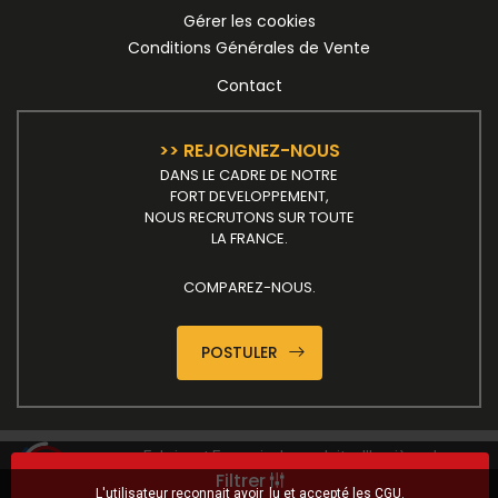
Gérer les cookies
Conditions Générales de Vente
Contact
>> REJOIGNEZ-NOUS
DANS LE CADRE DE NOTRE
FORT DEVELOPPEMENT,
NOUS RECRUTONS SUR TOUTE
LA FRANCE.
COMPAREZ-NOUS.
POSTULER
Fabricant Français de produits d'hygiène de
Filtrer
maintenance et d'entretien
L'utilisateur reconnait avoir
lu et accepté les CGU
.