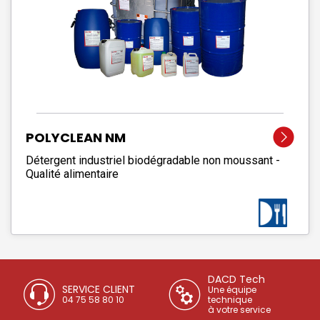
POLYCLEAN NM
Détergent industriel biodégradable non moussant -
Qualité alimentaire
DACD Tech
SERVICE CLIENT
Une équipe
04 75 58 80 10
technique
à votre service