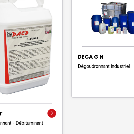
DECA G N
Dégoudronnant industriel
T
nant - Débituminant