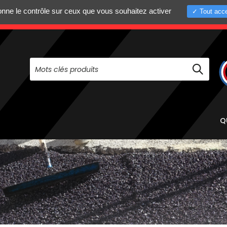
donne le contrôle sur ceux que vous souhaitez activer
Tout acce
+33 (0)4 75 58 8
PAS À NOUS CONTACTER AU
Q