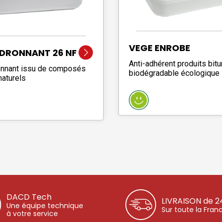
VEGE ENROBE
DRONNANT 26 NF
Anti-adhérent produits bit
nnant issu de composés
biodégradable écologique
naturels
DACD Tech
LIVRAISON de 2
Une équipe technique
Sur toute la Fran
à votre service