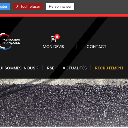
pter
Tout refuser
Personnaliser
0 10
0
MON DEVIS
CONTACT
UI SOMMES-NOUS ?
RSE
ACTUALITÉS
RECRUTEMENT