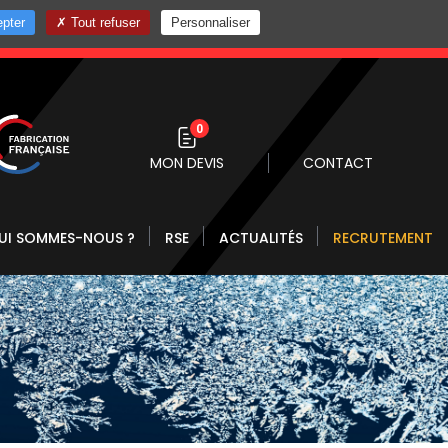
pter
Tout refuser
Personnaliser
0 10
0
MON DEVIS
CONTACT
UI SOMMES-NOUS ?
RSE
ACTUALITÉS
RECRUTEMENT