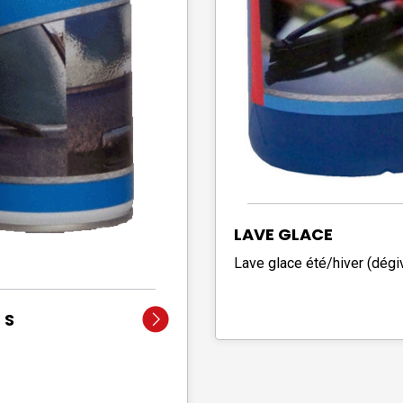
LAVE GLACE
CONCENTRE
Lave glace été/hiver (dégi
 S