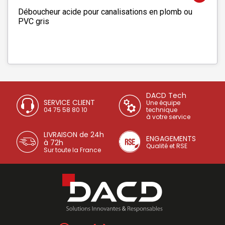
Déboucheur acide pour canalisations en plomb ou
PVC gris
DACD Tech
SERVICE CLIENT
Une équipe
04 75 58 80 10
technique
à votre service
LIVRAISON de 24h
ENGAGEMENTS
à 72h
Qualité et RSE
Sur toute la France