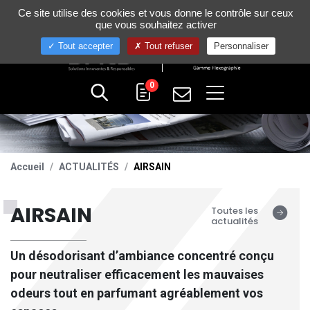
Gestion de vos préférences sur les cookies
Ce site utilise des cookies et vous donne le contrôle sur ceux
+33 (0)4 75 58 80 10
que vous souhaitez activer
Tout accepter
Tout refuser
Personnaliser
0
Accueil
ACTUALITÉS
AIRSAIN
AIRSAIN
Toutes les
actualités
Un désodorisant d’ambiance concentré conçu
pour neutraliser efficacement les mauvaises
odeurs tout en parfumant agréablement vos