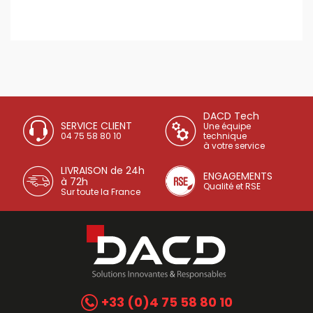
DACD Tech
SERVICE CLIENT
Une équipe
04 75 58 80 10
technique
à votre service
LIVRAISON de 24h
ENGAGEMENTS
à 72h
Qualité et RSE
Sur toute la France
+33 (0)4 75 58 80 10