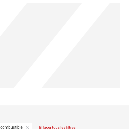
iocombustible
Effacer tous les filtres