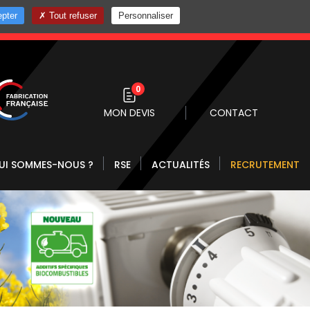
pter
Tout refuser
Personnaliser
0 10
0
MON DEVIS
CONTACT
UI SOMMES-NOUS ?
RSE
ACTUALITÉS
RECRUTEMENT