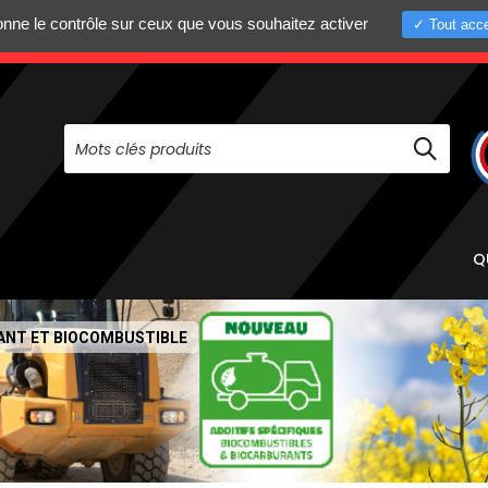
donne le contrôle sur ceux que vous souhaitez activer
Tout acce
+33 (0)4 75 58 8
PAS À NOUS CONTACTER AU
Q
RANT ET BIOCOMBUSTIBLE