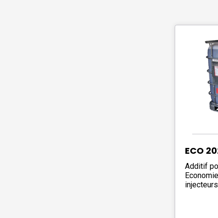
ECO 20
Additif po
Economies
injecteur