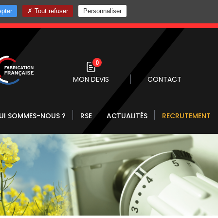
pter
Tout refuser
Personnaliser
0 10
0
MON DEVIS
CONTACT
UI SOMMES-NOUS ?
RSE
ACTUALITÉS
RECRUTEMENT