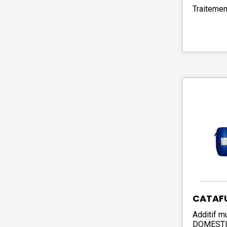
Traitemen
CATAFU
Additif m
DOMEST