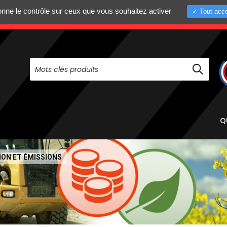
donne le contrôle sur ceux que vous souhaitez activer
Tout acce
+33 (0)4 75 58 8
PAS À NOUS CONTACTER AU
Q
ION ET ÉMISSIONS