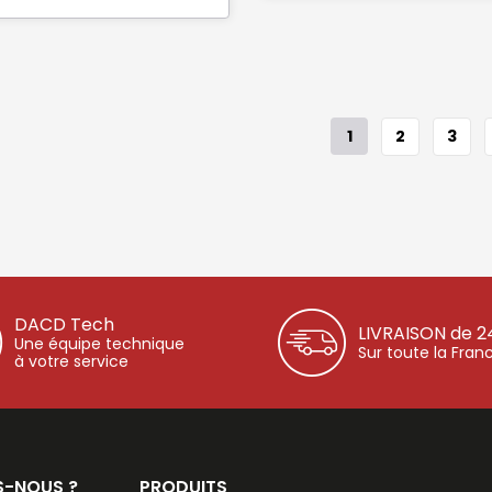
1
2
3
DACD Tech
LIVRAISON de 2
Une équipe technique
Sur toute la Fran
à votre service
S-NOUS ?
PRODUITS