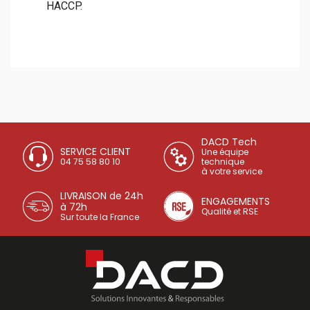
HACCP.
DACD Tech
SERVICE CLIENT
Une équipe
04 75 58 80 10
technique
à votre service
LIVRAISON de 24h
ENGAGEMENTS
à 72h
Qualité et RSE
Sur toute la France