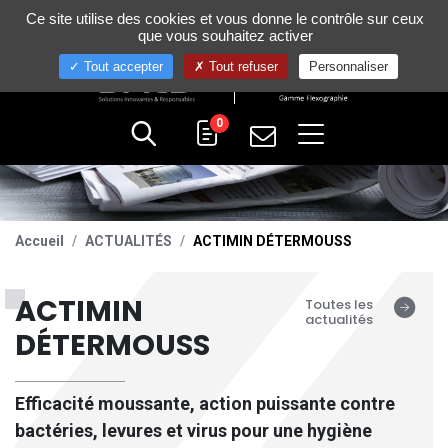
Gestion de vos préférences sur les cookies
Ce site utilise des cookies et vous donne le contrôle sur ceux
+33 (0)4 75 58 80 10
que vous souhaitez activer
Tout accepter
Tout refuser
Personnaliser
0
Accueil
ACTUALITÉS
ACTIMIN DÉTERMOUSS
ACTIMIN
Toutes les
actualités
DÉTERMOUSS
Efficacité moussante, action puissante contre
bactéries, levures et virus pour une hygiène