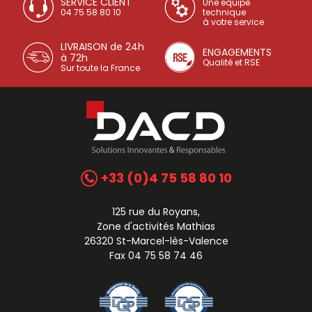
SERVICE CLIENT
Une équipe
04 75 58 80 10
technique
à votre service
LIVRAISON de 24h
ENGAGEMENTS
à 72h
Qualité et RSE
Sur toute la France
+33 (0)4 75 58 80 10
125 rue du Royans,
Zone d'activités Mathias
26320 St-Marcel-lès-Valence
Fax 04 75 58 74 46