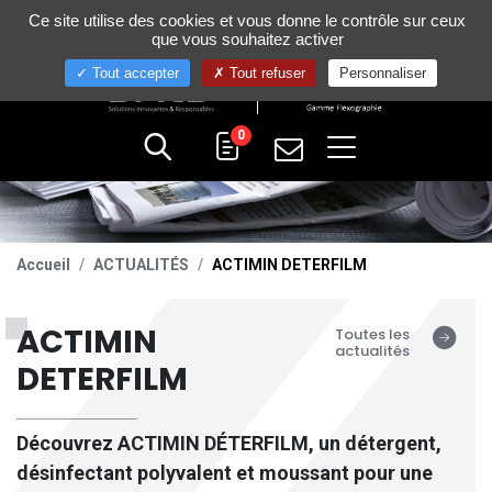
Gestion de vos préférences sur les cookies
Ce site utilise des cookies et vous donne le contrôle sur ceux
+33 (0)4 75 58 80 10
que vous souhaitez activer
Tout accepter
Tout refuser
Personnaliser
0
Accueil
ACTUALITÉS
ACTIMIN DETERFILM
ACTIMIN
Toutes les
actualités
DETERFILM
Découvrez ACTIMIN DÉTERFILM, un détergent,
désinfectant polyvalent et moussant pour une