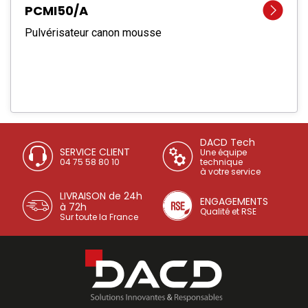
PCMI50/A
Pulvérisateur canon mousse
DACD Tech
SERVICE CLIENT
Une équipe
04 75 58 80 10
technique
à votre service
LIVRAISON de 24h
ENGAGEMENTS
à 72h
Qualité et RSE
Sur toute la France