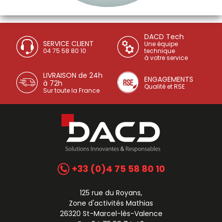
DACD Tech
SERVICE CLIENT
Une équipe
04 75 58 80 10
technique
à votre service
LIVRAISON de 24h
ENGAGEMENTS
à 72h
Qualité et RSE
Sur toute la France
+33 (0)4 75 58 80 10
125 rue du Royans,
Zone d'activités Mathias
26320 St-Marcel-lès-Valence