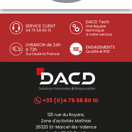
DACD Tech
SERVICE CLIENT
Une équipe
04 75 58 80 10
technique
à votre service
LIVRAISON de 24h
ENGAGEMENTS
à 72h
Qualité et RSE
Sur toute la France
+33 (0)4 75 58 80 10
125 rue du Royans,
Zone d'activités Mathias
26320 St-Marcel-lès-Valence