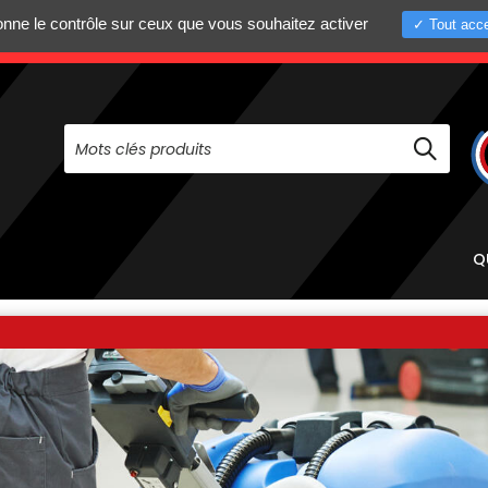
donne le contrôle sur ceux que vous souhaitez activer
Tout acce
+33 (0)4 75 58 8
PAS À NOUS CONTACTER AU
Q