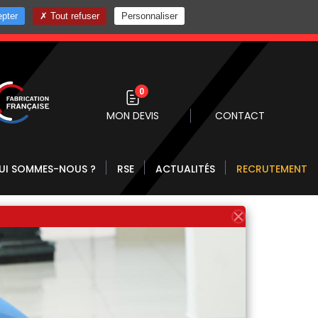
pter
Tout refuser
Personnaliser
0 10
0
MON DEVIS
CONTACT
UI SOMMES-NOUS ?
RSE
ACTUALITÉS
RECRUTEMENT