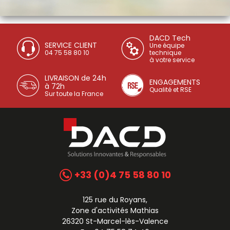
DACD Tech
SERVICE CLIENT
Une équipe
04 75 58 80 10
technique
à votre service
LIVRAISON de 24h
ENGAGEMENTS
à 72h
Qualité et RSE
Sur toute la France
+33 (0)4 75 58 80 10
125 rue du Royans,
Zone d'activités Mathias
26320 St-Marcel-lès-Valence